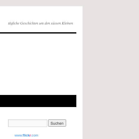
tägliche Geschichten um den süssen Kleinen
www.
flick
r
.com